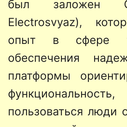
был заложен О«
Electrosvyaz), кот
опыт в сфере те
обеспечения наде
платформы ориенти
функциональнос
пользоваться люди 