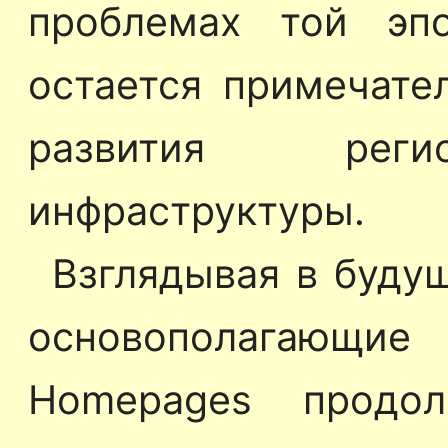
проблемах той эпо
остается примечате
развития реги
инфраструктуры.
Взглядывая в будущ
основополагающи
Homepages продо