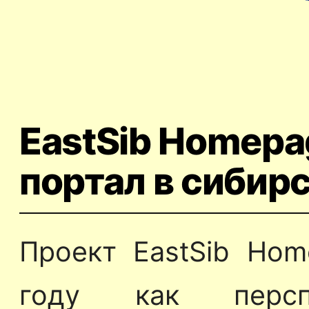
EastSib Homepa
портал в сибир
Проект EastSib Hom
году как перспе