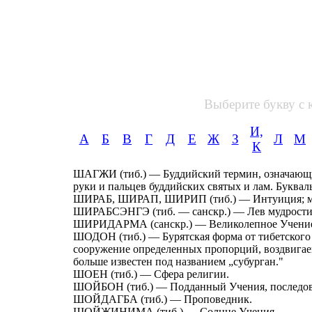
Выберите букву с 
И,
А
Б
В
Г
Д
Е
Ж
З
Л
М
К
ШАГЖИ (тиб.) — Буддийский термин, означающ
руки и пальцев буддийских святых и лам. Букваль
ШИРАБ, ШИРАП, ШИРИП (тиб.) — Интуиция; м
ШИРАБСЭНГЭ (тиб. — санскр.) — Лев мудрости
ШИРИДАРМА (санскр.) — Великолепное Учени
ШОДОН (тиб.) — Бурятская форма от тибетского 
сооружение определенных пропорций, воздвигаем
больше известен под названием „субурган."
ШОЕН (тиб.) — Сфера религии.
ШОЙБОН (тиб.) — Подданный Учения, последова
ШОЙДАГБА (тиб.) — Проповедник.
ШОЙЖИНИМА (тиб.) — Солнце Учения.