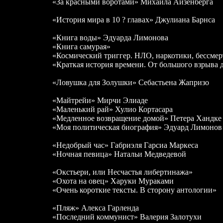
«За красными воротами» Михаила Айзенберга
«История мира в 10 ? главах» Джулиана Барнса
«Книга воды» Эдуарда Лимонова
«Книга самурая»
«Космический триггер. НЛО, наркотики, бессмер
«Краткая история времени. От большого взрыва 
«Ловушка для Золушки» Себастьена Жапризо
«Майтрейи» Мирчи Элиаде
«Маленький рай» Хулио Кортасара
«Медленное возвращение домой» Петера Хандке
«Моя политическая биография» Эдуард Лимонов
«Недобрый час» Габриэля Гарсиа Маркеса
«Ночная певица» Натальи Медведевой
«Окстьери, или Несчастья либертинажа»
«Охота на овец» Харуки Мураками
«Очень короткие тексты. В сторону антологии»
«Пляж» Алекса Гарленда
«Последний коммунист» Валерия Залотухи