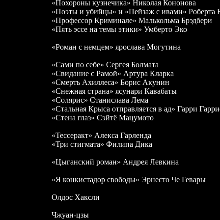
«Похороны кузнечика» Николая Кононова
«Поэты и убийцы» и «Пейзаж с ивами» Роберта 
«Профессор Криминале» Малькольма Брэдбери
«Пять эссе на темы этики» Умберто Эко
«Роман с немцем» ярослава Могутина
«Сами по себе» Сергея Болмата
«Свидание с Рамой» Артура Кларка
«Смерть Ахиллеса» Борис Акунин
«Снежная страна» ясунари Кавабаты
«Солярис» Станислава Лема
«Стальная Крыса отправляется в ад» Гарри Гарри
«Стена глаз» Сэйтё Мацумото
«Тессеракт» Алекса Гарленда
«Три стигмата» Филипа Дика
«Цыганский роман» Андрея Левкина
«Я конкистадор свободы» Эрнесто Че Гевары
Олдос Хаксли
Чжуан-цзы