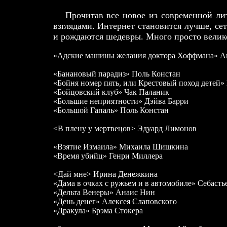
Прочитав все новое из современной лит
взглядами. Интернет становится лучше, се
и рождаются шедевры. Много просто велик
«Адские машины желания доктора Хоффмана» А
«Банановый парадиз» Поль Констан
«Бойня номер пять, или Крестовый поход детей»
«Бойцовский клуб» Чак Паланик
«Большие неприятности» Дэйва Барри
«Большой Гапаль» Поль Констан
<В плену у мертвецов> Эдуард Лимонов
«Взятие Измаила» Михаила Шишкина
«Время убийц» Генри Миллера
<Дай мне> Ирина Денежкина
«Дама в очках с ружьем и в автомобиле» Себаст
«Дельта Венеры» Анаис Нин
«День денег» Алексея Слаповского
«Дракула» Брэма Стокера