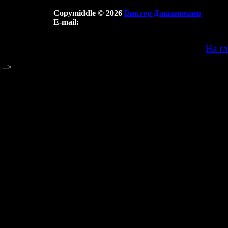
Copymiddle © 2026
Виктор Дашанимаев
E-mail:
На г
-->