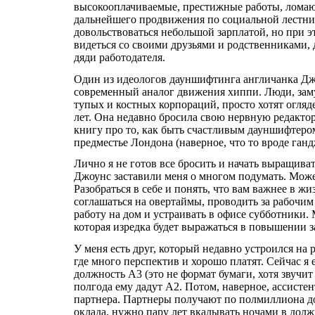
высокооплачиваемые, престижные работы, ломаю
дальнейшего продвижения по социальной лестниц
довольствоваться небольшой зарплатой, но при э
видеться со своими друзьями и родственниками, д
дяди работодателя.
Один из идеологов дауншифтинга англичанка Джу
современный аналог движения хиппи. Люди, зам
тупых и костных корпораций, просто хотят огляд
лет. Она недавно бросила свою нервную редакто
книгу про то, как быть счастливым дауншифтером
предместье Лондона (наверное, что то вроде ганд
Лично я не готов все бросить и начать выращива
Джоунс заставили меня о многом подумать. Може
Разобраться в себе и понять, что вам важнее в ж
соглашаться на овертаймы, проводить за рабочим с
работу на дом и устраивать в офисе субботники.
которая изредка будет выражаться в повышении 
У меня есть друг, который недавно устроился н
где много перспектив и хорошо платят. Сейчас я 
должность А3 (это не формат бумаги, хотя звучит 
полгода ему дадут А2. Потом, наверное, ассисте
партнера. Партнеры получают по полмиллиона дол
оклада, нужно пару лет вкалывать ночами в дол