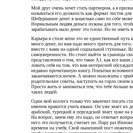
Мой друг очень хочет стать партнером, а я призна
называться его должность как формат листов для
Шебуршание денег в кошельке само по себе може
Нормальным людям деньги нужны для того, чтобы и
зарабатывать мало денег это плохо. Но не иметь 
Карьера в стиле яппи это не единственный путь
много денег, но вам надо много тратить для того
вместе с вами на одной социальной ступеньке. В
самоуверенности. Но стоит выйти за границы сво
представления о том, что такое А1, как все ваш
ловить себя на том, что вам интересней обсуждат
недавно прочитанную книгу. Попытки вспомнить, 
заканчиваются ничем. А можно
положить с при
родительские советы, наступить на горло своим 
Просто жить и заниматься тем, что тебе больше в
таких людей.
Один мой коллега только что закончил писать ст
именем нравится учить языки. Он уже знает их д
арабский, турецкий и персидский знает хуже на у
На вопрос, зачем ему это надо, он отвечает вопр
него это получается, считает он. Пару раз Иннок
времени на учебу. Свой нынешний пост инженера