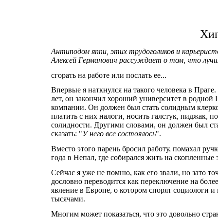
Хип
Антиподом яппи, этих трудоголиков и карьерис
Алексей Германович рассуждает о том, что лучш
сгорать на работе или послать ее...
Впервые я наткнулся на такого человека в Праге.
лет, он закончил хороший университет в родной 
компании. Он должен был стать солидным клерком
платить с них налоги, носить галстук, пиджак, 
солидности. Другими словами, он должен был ста
сказать: "
У него все состоялось
".
Вместо этого парень бросил работу, помахал ру
года в Непал, где собирался жить на скопленные 
Сейчас я уже не помню, как его звали, но зато т
дословно переводится как переключение на более
явление в Европе, о котором спорят социологи и
тысячами.
Многим может показаться, что это довольно стр