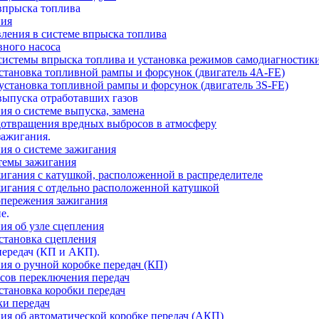
 впрыска топлива
ния
вления в системе впрыска топлива
вного насоса
 системы впрыска топлива и установка режимов самодиагностик
установка топливной рампы и форсунок (двигатель 4A-FE)
 установка топливной рампы и форсунок (двигатель 3S-FE)
 выпуска отработавших газов
ия о системе выпуска, замена
дотвращения вредных выбросов в атмосферу
зажигания.
ния о системе зажигания
стемы зажигания
ажигания с катушкой, расположенной в распределителе
ажигания с отдельно расположенной катушкой
 опережения зажигания
е.
ия об узле сцепления
установка сцепления
 передач (КП и АКП).
ия о ручной коробке передач (КП)
рсов переключения передач
становка коробки передач
ки передач
ния об автоматической коробке передач (АКП)