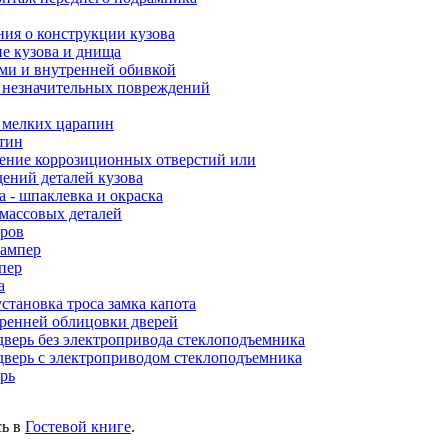
ния о конструкции кузова
е кузова и днища
ами и внутренней обивкой
 незначительных повреждений
е мелких царапин
ятин
ление коррозиционных отверстий или
ений деталей кузова
а - шпаклевка и окраска
тмассовых деталей
еров
бампер
пер
а
становка троса замка капота
тренней облицовки дверей
 дверь без электропривода стеклоподъемника
 дверь с электроприводом стеклоподъемника
ерь
сь в
Гостевой книге
.