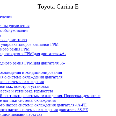
Toyota Carina E
ведения
ганы управления
ь обслуживания
ь
ия о двигателях
егулировка зазоров клапанов ГРМ
дного ремня ГРМ
водного ремня ГРМ(для двигателя 4A-
водного ремня ГРМ(для двигателя 3S-
 охлаждения и кондиционирования
ия о системе охлаждения двигателя
бков системы охлаждения
емонтаж, осмотр и установка
верка и установка термостата
ий вентилятор системы охлаждения. Проверка, демонтаж
ие датчики системы охлаждения
ного насоса системы охлаждения двигателя 4A-FE
яного насоса системы охлаждения двигателя 3S-FE
диционирования воздуха