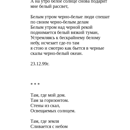
А на утро белое солнце снова подарит
мне белый рассвет,
Белым утром черно-белые люди спешат
по своим черно-белым делам
Белым утром над черной рекой
поднимается белый вязкий туман,
Устремляясь к бескрайнему белому
небу, исчезает где-то там
я стою и смотрю как бьется в черные
скалы черно-белый океан.
23.12.99г.
* * *
Там, где мой дом.
Там за горизонтом.
Стены из скал,
Освещаемых солнцем.
Там, где земля
Сливается с небом