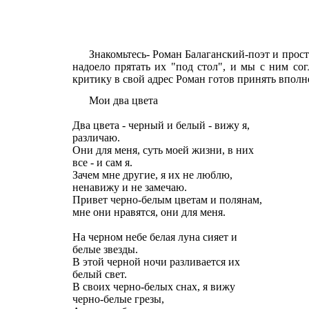
Знакомьтесь- Роман Балаганский-поэт и прост
надоело прятать их "под стол", и мы с ним со
критику в свой адрес Роман готов принять вполн
Мои два цвета
Два цвета - черный и белый - вижу я,
различаю.
Они для меня, суть моей жизни, в них
все - и сам я.
Зачем мне другие, я их не люблю,
ненавижу и не замечаю.
Привет черно-белым цветам и полянам,
мне они нравятся, они для меня.
На черном небе белая луна сияет и
белые звезды.
В этой черной ночи разливается их
белый свет.
В своих черно-белых снах, я вижу
черно-белые грезы,