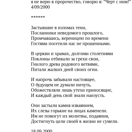
я не верю в пророчество, говорю я: "Черт с ним!"
4/09/2000
******
Застывшие в изломах тени,
Посланники неведомого прошлого,
Промчавшись, вереницею по времени
Гостями посетили нас не прошенными.
В церкви и храмах, долгими столетиями
Поклоны отбивали за грехи свои,
Гнилого древа родового ветвями,
Питали жалких дней своих огни.
И напрочь забывали настоящее,
О будущем не думали ничуть,
Обожествляли лишь утехи приносящие,
И каждый день свой знали наизусть.
Они застыли камня изваянием,
Их слезы горькие на лицах каменели.
Им не помогут их молитвы, подаяния,
Достигнуть цели своей в жизни не сумели.
18.09.2000.