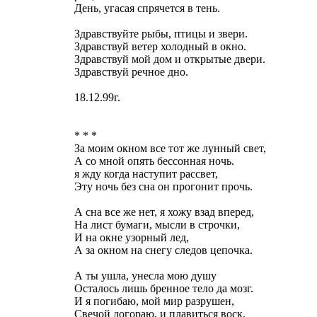
День, угасая спрячется в тень.
Здравствуйте рыбы, птицы и звери.
Здравствуй ветер холодный в окно.
Здравствуй мой дом и открытые двери.
Здравствуй речное дно.
18.12.99г.
* * *
За моим окном все тот же лунный свет,
А со мной опять бессонная ночь.
я жду когда наступит рассвет,
Эту ночь без сна он прогонит прочь.
А сна все же нет, я хожу взад вперед,
На лист бумаги, мысли в строчки,
И на окне узорный лед,
А за окном на снегу следов цепочка.
А ты ушла, унесла мою душу
Осталось лишь бренное тело да мозг.
И я погибаю, мой мир разрушен,
Свечой догораю, и плавиться воск.