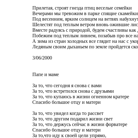
Прилетая, строят гнезда птиц веселые семейки
Вечерами мы тревожим в парке спящие скамейки
Под весенним, ярким солнцем на ветвях набухну
Шелестят под теплым ветром вновь ожившие лис
Вместе радуясь с природой, будем счастливы как 
Побежим под теплым ливнем, позабыв про все на
А зима из стран холодных все глядит на нас с ук
Ледяным своим дыханьем по земле пройдется ск
3/06/2000
Папе и маме
За то, что сегодня я снова с вами
За то, что встретился снова с друзьями
За то, что купаюсь в жизни огненном кратере
Спасибо большое отцу и матери
За то, что увидел когда то рассвет
За то, что другим подарил жизни свет
За то, что держусь сейчас в жизни форватере
Спасибо большое отцу и матери
За то,что иду к своей цели упрямо,