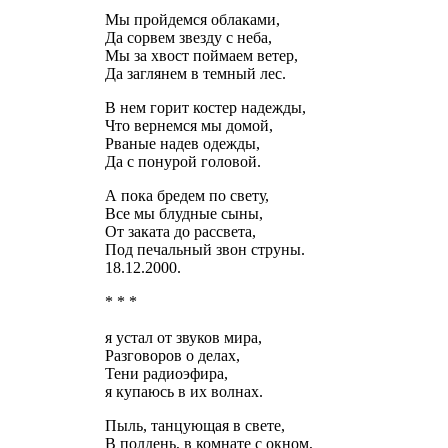
Мы пройдемся облаками,
Да сорвем звезду с неба,
Мы за хвост поймаем ветер,
Да заглянем в темный лес.
В нем горит костер надежды,
Что вернемся мы домой,
Рваные надев одежды,
Да с понурой головой.
А пока бредем по свету,
Все мы блудные сыны,
От заката до рассвета,
Под печальный звон струны.
18.12.2000.
* * *
я устал от звуков мира,
Разговоров о делах,
Тени радиоэфира,
я купаюсь в их волнах.
Пыль, танцующая в свете,
В полдень, в комнате с окном,