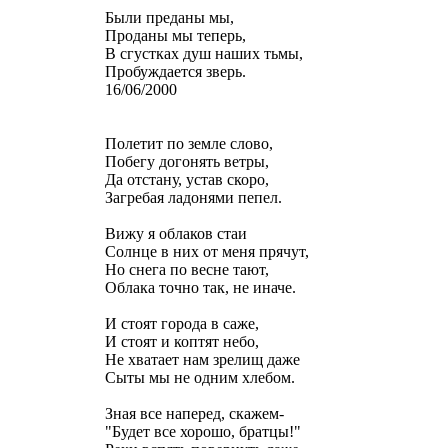
Были преданы мы,
Проданы мы теперь,
В сгустках душ наших тьмы,
Пробуждается зверь.
16/06/2000
Полетит по земле слово,
Побегу догонять ветры,
Да отстану, устав скоро,
Загребая ладонями пепел.
Вижу я облаков стаи
Солнце в них от меня прячут,
Но снега по весне тают,
Облака точно так, не иначе.
И стоят города в саже,
И стоят и коптят небо,
Не хватает нам зрелищ даже
Сыты мы не одним хлебом.
Зная все наперед, скажем-
"Будет все хорошо, братцы!"