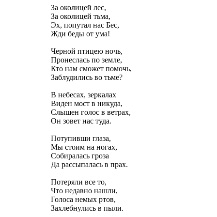
За околицей лес,
За околицей тьма,
Эх, попутал нас Бес,
Жди беды от ума!
Черной птицею ночь,
Пронеслась по земле,
Кто нам сможет помочь,
Заблудились во тьме?
В небесах, зеркалах
Виден мост в никуда,
Слышен голос в ветрах,
Он зовет нас туда.
Потупивши глаза,
Мы стоим на ногах,
Собиралась гроза
Да рассыпалась в прах.
Потеряли все то,
Что недавно нашли,
Голоса немых ртов,
Захлебнулись в пыли.