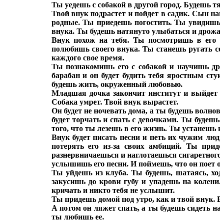
Ты уедешь с собакой в другой город. Будешь т
Твой внук подрастет и пойдет в садик. Сын на
родные. Ты приедешь погостить. Ты увидишь 
внука. Ты будешь натянуто улыбаться и дрожа
Внук похож на тебя. Ты посмотришь в его
полюбишь своего внука. Ты станешь ругать се
каждого свое время.
Ты познакомишь его с собакой и научишь д
барабан и он будет будить тебя яростным с
будешь жить, окруженный любовью.
Младшая дочка закончит институт и выйдет 
Собака умрет. Твой внук вырастет.
Он будет не ночевать дома, а ты будешь волно
будет торчать и спать с девочками. Ты будешь
того, что ты лезешь в его жизнь. Ты устанешь
Внук будет писать песни и петь их чужим лю
потерять его из-за своих амбиций. Ты прид
разнервничаешься и наглотаешься сигаретного
услышишь его песни. И поймешь, что он поет о
Ты уйдешь из клуба. Ты будешь, шатаясь, х
закусишь до крови губу и упадешь на колени
кричать и никто тебя не услышит.
Ты придешь домой под утро, как и твой внук. 
А потом он ляжет спать, а ты будешь сидеть н
ты любишь ее.