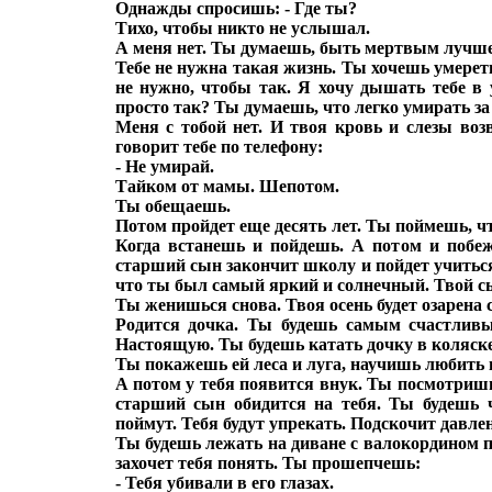
Однажды спросишь: - Где ты?
Тихо, чтобы никто не услышал.
А меня нет. Ты думаешь, быть мертвым лучше
Тебе не нужна такая жизнь. Ты хочешь умереть
не нужно, чтобы так. Я хочу дышать тебе в 
просто так? Ты думаешь, что легко умирать за
Меня с тобой нет. И твоя кровь и слезы во
говорит тебе по телефону:
- Не умирай.
Тайком от мамы. Шепотом.
Ты обещаешь.
Потом пройдет еще десять лет. Ты поймешь, чт
Когда встанешь и пойдешь. А потом и побеж
старший сын закончит школу и пойдет учитьс
что ты был самый яркий и солнечный. Твой сы
Ты женишься снова. Твоя осень будет озарена
Родится дочка. Ты будешь самым счастливы
Настоящую. Ты будешь катать дочку в коляске,
Ты покажешь ей леса и луга, научишь любить 
А потом у тебя появится внук. Ты посмотришь 
старший сын обидится на тебя. Ты будешь ч
поймут. Тебя будут упрекать. Подскочит давлен
Ты будешь лежать на диване с валокордином п
захочет тебя понять. Ты прошепчешь:
- Тебя убивали в его глазах.