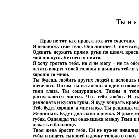
Ты и я 
Прав не тот, кто прав, а тот, кто счастлив.
Я ненавижу свое тело. Оно лишнее. С ним все
Одевать, держать прямо, руки по швам, краска
мой пропуск. Без него я ничто.
Я хочу трогать тебя, но я не могу – не та об
летать вокруг твоей головы и дышать тебе в у
хорошо со мной.
Ты будешь любить других людей и целовать их
шевелясь. Потом ты останешься один и поймеш
твои глаза. Ты сощуришься. Таким я теб
распускаются листья. Что тебя любят. И т
ревновать и кусать губы. Я буду вбирать кровь
Тебе будет хорошо, а мне плохо. Ты решишь, ч
Женишься. Будут два сына и дочка. Я даже зна
губах. Однажды ты окажешься между Теми и ќ
лежать в больнице.
Твоя жена бросит тебя. Ей не нужен инвали
губы и видеть сыновей и дочку только в снах.