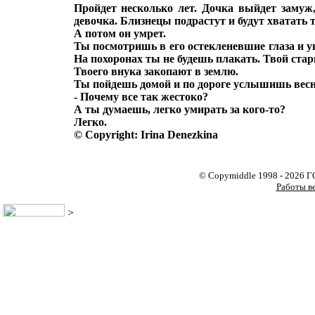
Пройдет несколько лет. Дочка выйдет замуж
девочка. Близнецы подрастут и будут хватать т
А потом он умрет.
Ты посмотришь в его остекленевшие глаза и у
На похоронах ты не будешь плакать. Твой ста
Твоего внука закопают в землю.
Ты пойдешь домой и по дороге услышишь весн
- Почему все так жестоко?
А ты думаешь, легко умирать за кого-то?
Легко.
© Copyright: Irina Denezkina
© Copymiddle 1998 - 2026 
Работы в
>