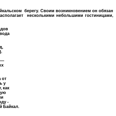
альском берегу. Своим возникновением он обязан
располагает несколькими небольшими гостиницами,
одов
 вода
д,
.
 —
ых
 от
ь у
, как
мую
ми
ду -
 Байкал.