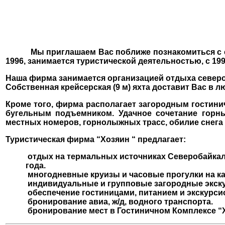
Мы приглашаем Вас поближе познакомиться с се
1996, занимается туристической деятельностью, с 
Наша фирма занимается организацией отдыха северо
Собственная крейсерская (9 м) яхта доставит Вас в
Кроме того, фирма располагает загородным гости
бугельным подъемником. Удачное сочетание горны
местных номеров, горнолыжных трасс, обилие снега 
Туристическая фирма “Хозяин “ предлагает:
отдых на термальных источниках Северобайка
года.
многодневные круизы и часовые прогулки на кат
индивидуальные и групповые загородные экскур
обеспечение гостиницами, питанием и экскурс
бронирование авиа, ж/д, водного транспорта.
бронирование мест в Гостиничном Комплексе “