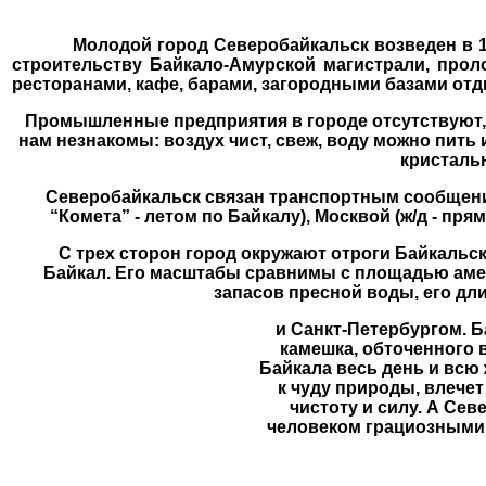
Молодой город Северобайкальск возведен в 1974
строительству Байкало-Амурской магистрали, про
ресторанами, кафе, барами, загородными базами отд
Промышленные предприятия в городе отсутствуют,
нам незнакомы: воздух чист, свеж, воду можно пить 
кристал
Северобайкальск связан транспортным сообщением 
“Комета” - летом по Байкалу), Москвой (ж/д - пр
С трех сторон город окружают отроги Байкальско
Байкал. Его масштабы сравнимы с площадью амер
запасов пресной воды, его дл
и Санкт-Петербургом. Б
камешка, обточенного 
Байкала весь день и всю
к чуду природы, влече
чистоту и силу. А Се
человеком грациозными б