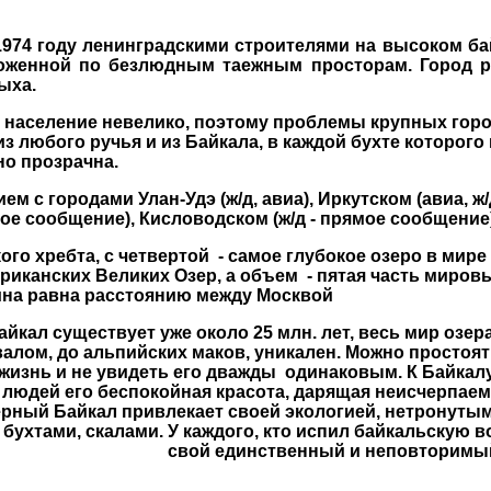
 году ленинградскими строителями на высоком байк
ложенной по безлюдным таежным просторам. Город 
ыха.
 население невелико, поэтому проблемы крупных гор
из любого ручья и из Байкала, в каждой бухте которого
ьно прозрачна.
с городами Улан-Удэ (ж/д, авиа), Иркутском (авиа, ж/
ямое сообщение), Кисловодском (ж/д - прямое сообщение)
го хребта, с четвертой - самое глубокое озеро в мире
иканских Великих Озер, а объем - пятая часть миров
ина равна расстоянию между Москвой
айкал существует уже около 25 млн. лет, весь мир озера
валом, до альпийских маков, уникален. Можно простоят
 жизнь и не увидеть его дважды одинаковым. К Байкалу
т людей его беспокойная красота, дарящая неисчерпае
верный Байкал привлекает своей экологией, нетронуты
ухтами, скалами. У каждого, кто испил байкальскую во
свой единственный и неповторимый