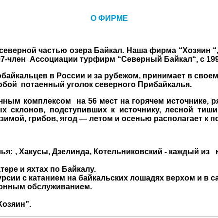
О ФИРМЕ
верной частью озера Байкал. Наша фирма
“Хозяин “
1997-член Ассоциации турфирм
“Северный Байкал“
, с 1
байкальцев в России и за рубежом, принимает в своем
 любой потаенный уголок северного Прибайкалья.
ничным комплексом
на 56 мест на горячем источнике, 
х склонов, подступивших к источнику, лесной тишин
зимой, грибов, ягод — летом и осенью располагает к 
лья:
, Хакусы, Дзелинда, Котельниковский - каждый из 
ере и яхтах по Байкалу.
сии с катанием на байкальских лошадях верхом и в са
ионным обслуживанием.
Хозяин”.