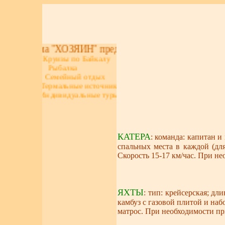
Турфирма "ХОЗЯИН" предлагает
Круизы по Байкалу
Рыбалка
Семейный отдых
Термальные источники
Индивидуальные туры
КАТЕРА
: команда: капитан 
спальных места в каждой (для
Скорость 15-17 км/час. При не
ЯХТЫ
: тип: крейсерская; дл
камбуз с газовой плитой и наб
матрос. При необходимости пр