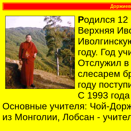
Доржиев
Р
одился 12 
Верхняя Иво
Иволгинскую
году. Год у
Отслужил в 
слесарем бр
году поступ
С 1993 года
Основные учителя: Чой-Дорж
из Монголии, Лобсан - учите