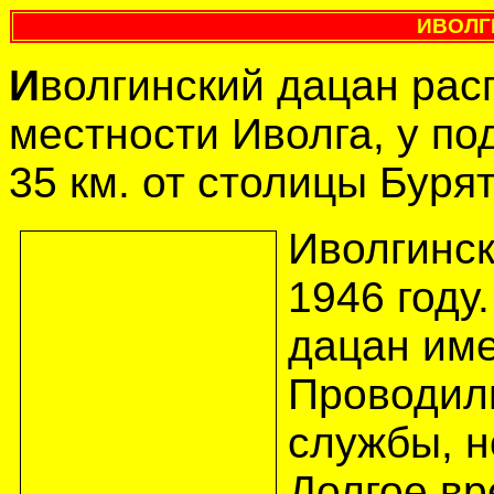
ИВОЛГ
И
волгинский дацан рас
местности Иволга, у по
35 км. от столицы Бурят
Иволгинск
1946 году
дацан име
Проводил
службы, н
Долгое вр