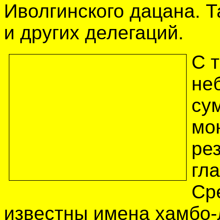
Иволгинского дацана. Т
и других делегаций.
С 
не
су
мо
ре
гл
Ср
известны имена хамбо-