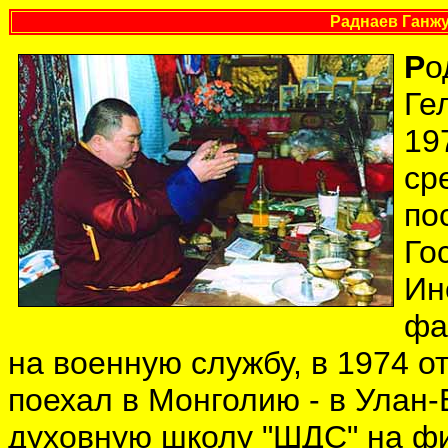
Раднаев Ганж
Р
о
Ге
19
ср
по
Го
Ин
фа
на военную службу, в 1974 о
поехал в Монголию - в Улан-
духовную школу "ШДС" на фи