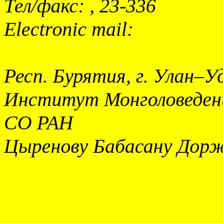
Тел
/
факс
: , 23-336
Electronic mail:
Респ. Бурятия, г. Улан–Уд
Институт Монголоведени
СО РАН
Цыренову Бабасану Дорж