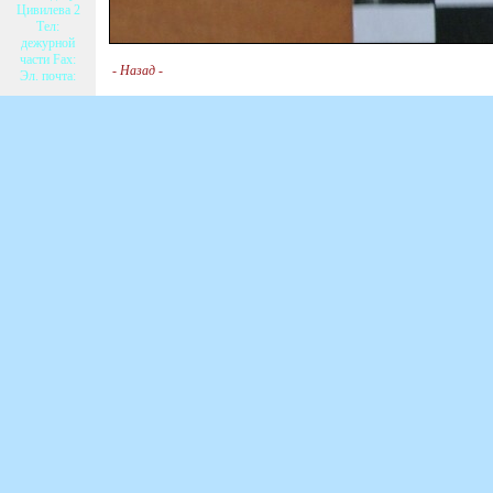
Цивилева 2
Тел:
дежурной
части Fax:
-
Назад
-
Эл. почта: