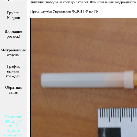
лишения свободы на срок до пяти лет. Фамилия и имя задержанного 
Пресс-служба Управления ФСКН РФ по РБ
Группа
Кадров
Внимание
розыск!
Межрайонные
отделы
График
приема
граждан
Обратная
связь
Управление
ФСКН РФ
по РБ
Адрес: г.
Улан-Удэ, ул.