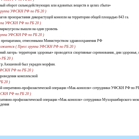
нный оборот сильнодействующих или ядовитых веществ в целях сбыта»
группа УФСКН РФ по РБ 20 )
чагов произрастания дикорастущей конопли на территории общей площадью 843 га.
уппа УФСКН РФ по РБ 20 )
 наркоугрозы вышли на один уровень
группа УФСКН РФ по РБ 20 )
ля препаратами, отнесенными Министерством здравоохранения РФ
олжается ( Пресс группа УФСКН РФ по РБ 20 )
тний лагерь- территория здоровья» проводятся спортивные соревнования, дни здоровья,
РБ 20 )
и гр.Аюшеевой был украден морфин.
УФСКН РФ по РБ 20 )
проведения комплексной
Б 20 )
ксной оперативно-профилактической операции «Мак-конопля» сотрудники УФСКН РФ по Р
СКН РФ по РБ 20 )
перативно-профилактической операции «Мак-конопля» сотрудники Мухоршибирского ме
ждения