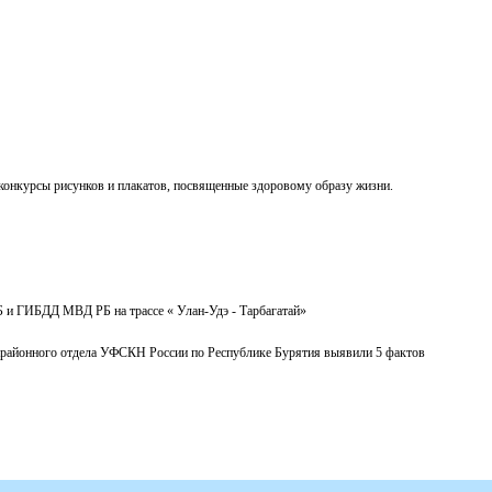
 конкурсы рисунков и плакатов, посвященные здоровому образу жизни.
Б и ГИБДД МВД РБ на трассе « Улан-Удэ - Тарбагатай»
жрайонного отдела УФСКН России по Республике Бурятия выявили 5 фактов