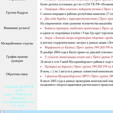
Более десятка уголовных дел по ст.234 УК РФ «Незако
Операция «Мак-конопля» набирает темпы ( Пресс 
Группа Кадров
С начала операции в районах республики выявлено 27 о
Два года борьбы с наркопреступностью ( Пресс гр
На современном этапе развития человечества масштабы
Внимание розыск!
Бойтесь тренеров, анаболики приносящих ( Пресс 
в одном из спортивных клубов г.Улан-Удэ идет торгов
Акция «Летний лагерь-территория здоровья» прод
в детских оздоровительных лагерях в рамках акции «Ле
Межрайонные отделы
Морфинист из Кяхты ( Пресс группа УФСКН РФ по 
В декабре 2004 года в Кяхте прямо из дамской сумочк
График приема
У сельской жительницы изъят мак ( Пресс группа 
граждан
26 июля в селе Гашей Мухоршибирского района в ходе 
Проверка на дорогах ( Пресс группа УФСКН РФ по Р
В ночь, с 2 по 3 августа в рамках совместной компле
Обратная связь
5 фактов Мухоршибирского МРО ( Пресс группа УФ
В июле 2005 года в рамках проведения комплексной о
незаконного оборота наркотиков растительного происхо
Управление ФСКН РФ
по РБ
Адрес: г. Улан-Удэ, ул.
Цивилева 2
Тел: дежурной части Fax:
Эл. почта: