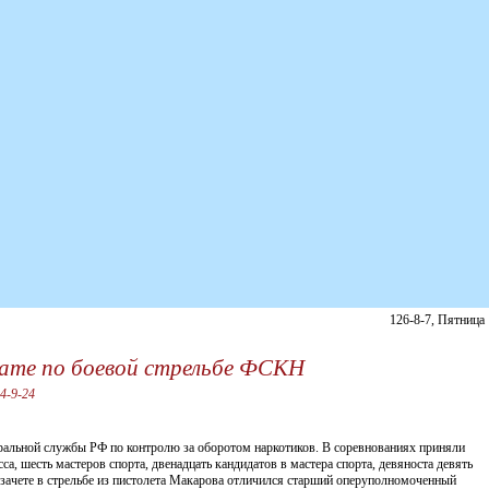
126-8-7, Пятница
ате по боевой стрельбе ФСКН
4-9-24
ральной службы РФ по контролю за оборотом наркотиков. В соревнованиях приняли
, шесть мастеров спорта, двенадцать кандидатов в мастера спорта, девяноста девять
м зачете в стрельбе из пистолета Макарова отличился старший оперуполномоченный