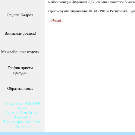
майор полиции Журавлев Д.В., он занял почетное 5 мест
Пресс-служба управления ФСКН РФ по Республике Бур
Группа Кадров
-
Назад
-
Внимание розыск!
Межрайонные отделы
График приема
граждан
Обратная связь
Управление ФСКН РФ
по РБ
Адрес: г. Улан-Удэ, ул.
Цивилева 2
Тел: дежурной части Fax:
Эл. почта: