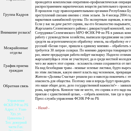
проводится комплексная оперативно-профилактическая операция
распространением наркотических веществ растительного происх
В прошлом году правоохранительными органами Республики Буря
Группа Кадров
преступлений связано именно с этим зельем. За 4 месяца 2004 г
наркотиков каннабисной группы. По экспертным оценкам, в неза
Если у вас на даче растет сорняк, вы его безжалостно вырываете
Жаргаланта Селенгинского района с дикорастущей коноплей, зас
Внимание розыск!
Сотрудники Селенгинского МРО ФСНК РФ по РБ в рамках компл
работу с руководством хозяйства, выписали предписание на уни
средств на агротехническую обработку земель, на обработку ее 
русский «Белая гора», пришли к единому мнению – обработать з
Межрайонные
требуется 30 литров солярки. По мнению директора товарищест
отделы
раз, иначе предыдущая работа пойдет насмарку. Надоело сельчан
жаргалантуйцы в этом не участвуют, да и среди местной молоде
чего же живуч этот сорняк - всхожесть семян сохраняется от пя
График приема
На вид безобидная трава - нежные зеленые листики, будто выре
граждан
по этим листикам, какую имеет власть над человеком, превращая
Жители «Долины Счастья» решили раз и навсегда покончить с эт
опасность для общества. Поэтому они и впредь будут проводить
это наше общее дело, дело государственной важности!» – заявил
Обратная связь
рожь, картофель. Конопле там не место, это сорняк и его надо в
приехав с единственной целью, – собрать коноплю, там где в пр
Пресс-служба управления ФСНК РФ по РБ
Управление
ФСКН РФ по РБ
-
Назад
-
Адрес: г. Улан-
Удэ, ул.
Цивилева 2
Тел: дежурной
части Fax: