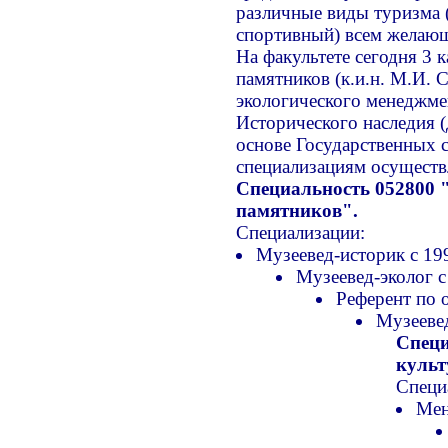
различные виды туризма 
спортивный) всем желаю
На факультете сегодня 3 
памятников (к.и.н. М.И. 
экологического менеджмен
Исторического наследия (д
основе Государственных с
специализациям осуществ
Специальность 052800 
памятников".
Специализации:
Музеевед-историк с 199
Музеевед-эколог с
Референт по 
Музеевед
Специ
культ
Специ
Мен