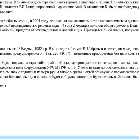
адержана. При личном досмотре был изъят героин, в квартире - гашиш. При обыске в кв
гр.К. является ВИЧ-инфицированной, наркозависимой. В отношении К. было возбуждено у
алогов».
 употреблять героин, в 2001 году лечилась от наркозависимости в наркологическом диспан
олной неожиданностью решение суда – 4 года 2 месяца в колонии общего режима. Ведь 
й колонии, придется отложить диплом в долгий ящик. Пригодятся ли ей знания, получен
ии некоего Р.Бадмы., 1982 г.р. В многодетной семье Р. 15 братьев и сестер, он младше
пления, предусмотренного ч.1 ст. 228 УК РФ – незаконное приобретение без цели сбыта 
Бадме поехать за «травкой» в район. Места, где произрастает это зелье, он знал, так ка
держан в поле сотрудниками УФСКН РФ по РБ. У него изъяли полиэтиленовый пакет с м
 в смывах с ладоней и пальцев рук, а также в срезах ногтей обнаружено наркотическое 
 что больше никогда в жизни не будет собирать коноплю и будет лечиться. Хотелось бы 
ятия