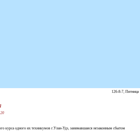
126-8-7, Пятница
а
 20
-ого курса одного их техникумов г.Улан-Удэ, занимавшаяся незаконным сбытом