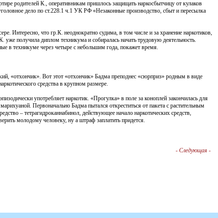
артире родителей К., оперативникам пришлось защищать наркосбытчицу от кулаков
головное дело по ст.228.1 ч.1 УК РФ «Незаконные производство, сбыт и пересылка
сере. Интересно, что гр.К. неоднократно судима, в том числе и за хранение наркотиков,
К. уже получила диплом техникума и собиралась начать трудовую деятельность.
ные в техникуме через четыре с небольшим года, покажет время.
нький, «отхончик». Вот этот «отхончик» Бадма преподнес «сюрприз» родным в виде
наркотического средства в крупном размере.
к эпизодически употребляет наркотик. «Прогулка» в поле за коноплей закончилась для
арихуаной. Первоначально Бадма пытался откреститься от пакета с растительным
средство – тетрагидроканнабинол, действующее начало наркотических средств,
верить молодому человеку, ну а штраф заплатить придется.
-
Следующая
-