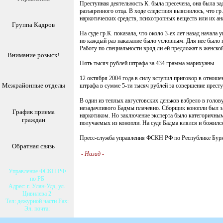
Преступная деятельность К. была пресечена, она была з
разъяренного отца. В ходе следствия выяснилось, что 
наркотических средств, психотропных веществ или их ан
Группа Кадров
На суде гр.К. показала, что около 3-ех лет назад начала
но каждый раз наказание было условным. Для нее было п
Работу по специальности вряд ли ей предложат в женско
Внимание розыск!
Пять тысяч рублей штрафа за 434 грамма марихуаны
12 октября 2004 года в силу вступил приговор в отношен
Межрайонные отделы
штрафа в сумме 5-ти тысяч рублей за совершение престу
В один из теплых августовских деньков взбрело в голову 
незадачливого Бадмы плачевно. Сборщик конопли был за
График приема
наркотиком. Но заключение эксперта было категоричным:
граждан
получаемых из конопли. На суде Бадма клялся и божился,
Пресс-служба управления ФСКН РФ по Республике Бур
Обратная связь
-
Назад
-
Управление ФСКН РФ
по РБ
Адрес: г. Улан-Удэ, ул.
Цивилева 2
Тел: дежурной части Fax:
Эл. почта: