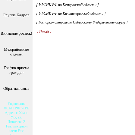
[
УФСНК РФ по Кемеровской области
]
[
УФСНК РФ по Калининградской области
]
Группа Кадров
[
Госнаркоконтроль по Сибирскому Федеральному округу
]
-
Назад
-
Внимание розыск!
Межрайонные
отделы
График приема
граждан
Обратная связь
Управление
ФСКН РФ по РБ
Адрес: г. Улан-
Удэ, ул.
Цивилева 2
Тел: дежурной
части Fax: