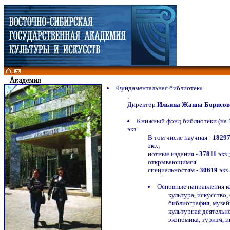
Фундаментальная библиотека
.
Директор
Ильина Жанна Борисов
Книжный фонд библиотеки (на 1 
экз.
В том числе научная -
1829
экз.;
нотные издания -
37811
экз.
открывающимся
специальностям -
30619
экз.
Основные направления к
культура, искусство,
библиография, музей
культурная деятельн
экономика, туризм, 