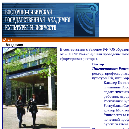
В соответствии с Законом РФ "Об образо
от 28.02.96 № 476-д были проведены выб
сформирован ректорат.
Ректор
Пшеничникова Раиса
ректор, профессор, з
культуры РФ, член-ко
Кавалер Почетн
признание Росс
педагогических
работник наро
Республики Бур
Республики Сах
доктор Монгол
Университета к
почетный проф
русского языка