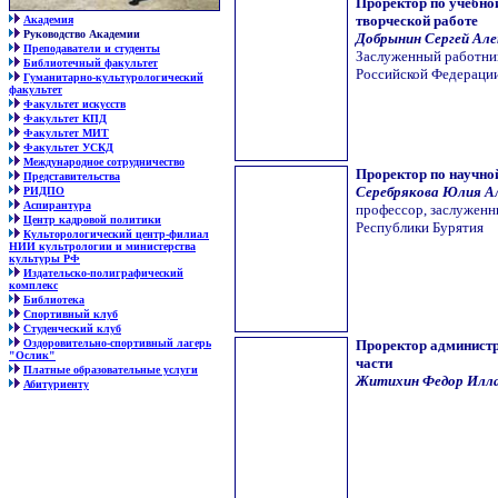
Проректор по учебно
творческой работе
Академия
Руководство Академии
Добрынин Сергей Але
Преподаватели и студенты
Заслуженный работник
Библиотечный факультет
Российской Федераци
Гуманитарно-культурологический
факультет
Факультет искусств
Факультет КПД
Факультет МИТ
Факультет УСКД
Международное сотрудничество
Проректор по научно
Представительства
Серебрякова Юлия А
РИДПО
Аспирантура
профессор, заслуженн
Центр кадровой политики
Республики Бурятия
Культорологический центр-филиал
НИИ культрологии и министерства
культуры РФ
Издательско-полиграфический
комплекс
Библиотека
Спортивный клуб
Студенческий клуб
Оздоровительно-спортивный лагерь
Проректор администр
"Ослик"
части
Платные образовательные услуги
Житихин Федор Илл
Абитуриенту