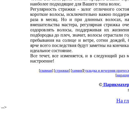
наиболее подходящие для Вашего типа волос.
Регулярность стрижки - залог отличного сост
короткие волосы, исключительно важно поддерж
раза в месяц. Но и при длинных волосах, на
вмешательства мастера, регулярная стрижка оч
оздоровлять волосы, поддерживая их жизнен
подбородка до плеч, значит, волосы отрастали го
пребывания на солнце и ветре, сотни дождей,
ярче всего последствия будут заметны на кончика
идеальное состояние.
Все течет, все изменяется, и в следующий раз
настроение!
[
главная
] [
стрижки
] [
химия
][
укладка и вечерняя причес
[
наращи
©
Парикмахер
:
На г
-->