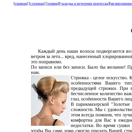
[
главная
] [
стрижки
] [
химия
][
укладка и вечерняя прическа
][
мелирование
Каждый день наши волосы подвергаются во
ветром за лето... вред, нанесенный хлорированно
это поправимо.
По записи или без записи. Было бы желание! П
нам.
Стрижка - целое искусство. 
особенностями Вашего тип
предыдущей стрижки. При 
бесчисленное количество важ
глаз, особенности Вашего лиц
В парикмахерской "Золотые
сложности. Мы с удовольств
этом всегда помним, что лучш
комфортна для Вас в ежедн
недостатки. Во время сушки
чтобы Вы сами дома смогли придать Вашей стри