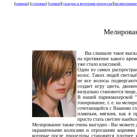
[
главная
] [
стрижки
] [
химия
][
укладка и вечерняя прическа
][
мелирование
Мелирован
Вы слышали такое выска
на протяжение какого врем
уже стало классикой.
Один из самых распростра
волос. Таких людей светлый
не все волосы подвергают
создает игру цвета, движе
визуально становится чище, 
В нашей парикмахерской "
тонирование, т. е. на мели
сочетающийся с Вашими гла
плавным, мягким, как в п
просто стать светлее наибо
Мелирование также очень выгодно - Вы можете де
окрашенными волосами и отросшими корнями н
которые после процедуры становятся плотнее 