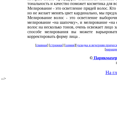
тональность и качество поможет косметика для в
Мелирование - это осветление прядей волос. Кто 
но не желает менять цвет кардинально, мы предл
Мелирование волос - это осветление выборочн
мелирование «на шапочку», и мелирование «на 
волос на несколько тонов, очень освежает лицо 
способе мелирования вы можете варьироват
корректировать форму лица .
[
главная
] [
стрижки
] [
химия
][
укладка и вечерняя причес
[
наращи
©
Парикмахер
:
На г
-->