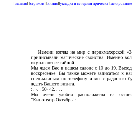
[
главная
] [
стрижки
] [
химия
][
укладка и вечерняя прическа
][
мелирование
Измени взгляд на мир с парикмахерской «
приписывали магические свойства. Именно во
окутывают ее тайной.
Мы ждем Вас в нашем салоне с 10 до 19. Выхо
воскресенье. Вы также можете записаться к н
специалистам по телефону и мы с радостью б
ждать Вашего визита.
: . -, . 50- 42, , . .
Мы очень удобно расположены на остано
"Кинотеатр Октябрь":