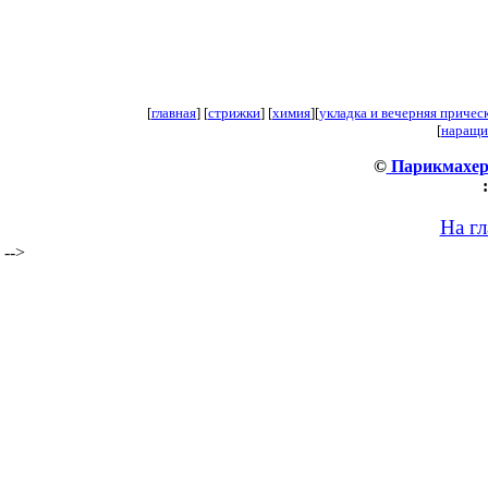
[
главная
] [
стрижки
] [
химия
][
укладка и вечерняя причес
[
наращи
©
Парикмахер
:
На г
-->