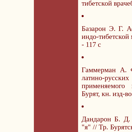
тибетской врачеб
Базарон Э. Г. А
индо-тибетской 
- 117 с
Гаммерман А. Ф
латино-русски
применяемого 
Бурят, кн. изд-во
Дандарон Б. Д.
"я" // Тр. Бурят